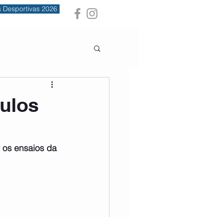
s Desportivas 2026
culos
 os ensaios da 