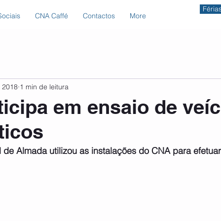
Féria
ociais
CNA Caffé
Contactos
More
e 2018
1 min de leitura
icipa em ensaio de veí
ticos
l de Almada utilizou as instalações do CNA para efetuar