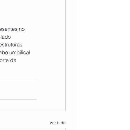
esentes no 
lado 
struturas 
abo umbilical 
orte de 
Ver tudo