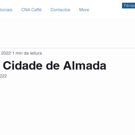
Féria
ociais
CNA Caffé
Contactos
More
e 2022
1 min de leitura
u Cidade de Almada
2022