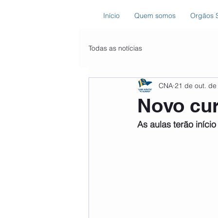
Início
Quem somos
Orgãos S
Todas as notícias
CNA
21 de out. de
Novo cur
As aulas terão iníci