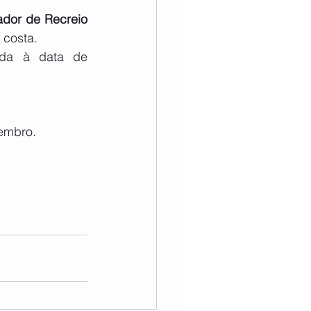
dor de Recreio 
 costa.
ada à data de 
vembro.