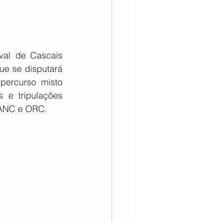
al de Cascais 
e se disputará 
ercurso misto 
 e tripulações 
s ANC e ORC.