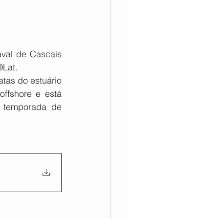
val de Cascais 
Lat. 
tas do estuário 
ffshore e está 
à temporada de 