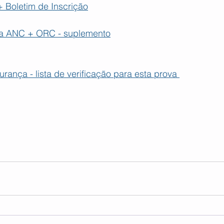
 Boletim de Inscrição
ta ANC + ORC - suplemento
rança - lista de verificação para esta prova 