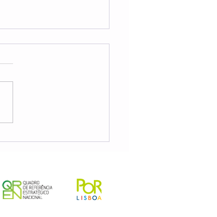
 de Formação para
nadores