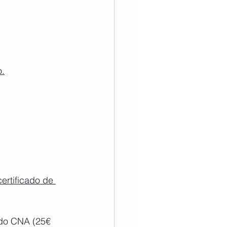
o.
ertificado de 
 do CNA (25€ 