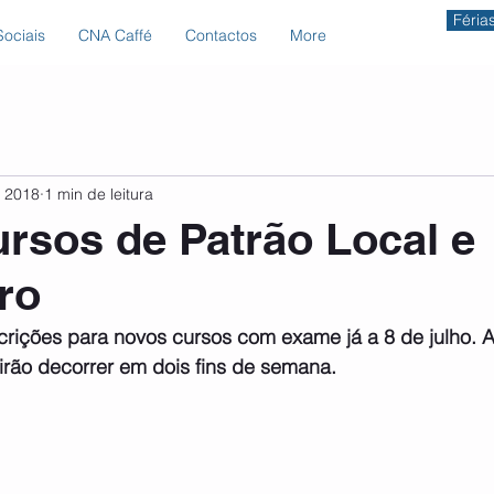
Féria
ociais
CNA Caffé
Contactos
More
e 2018
1 min de leitura
rsos de Patrão Local e
ro
crições para novos cursos com exame já a 8 de julho. A
irão decorrer em dois fins de semana. 