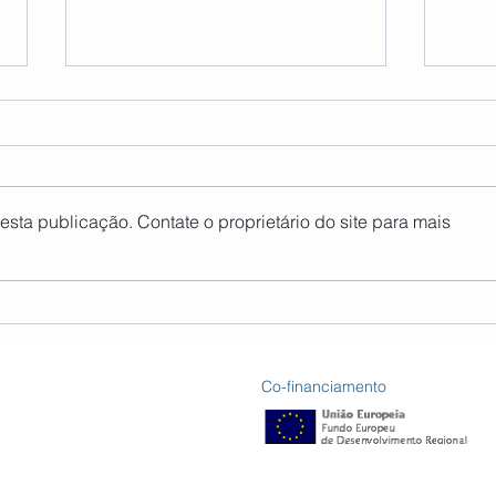
sta publicação. Contate o proprietário do site para mais
Encontro Sul do Tejo -
Ação
verão
trei
Co-financiamento