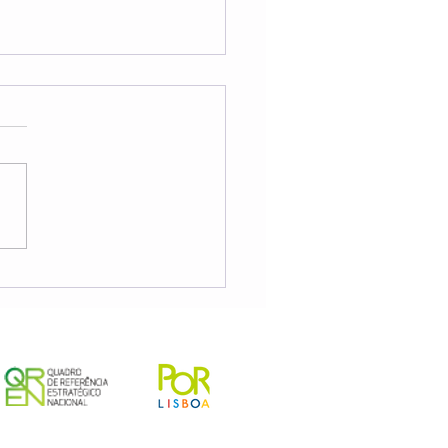
 de Formação para
nadores