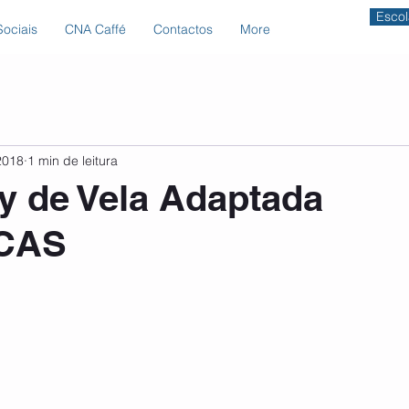
Escol
ociais
CNA Caffé
Contactos
More
2018
1 min de leitura
y de Vela Adaptada
CAS