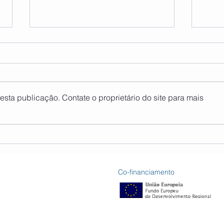
sta publicação. Contate o proprietário do site para mais
Encontro Sul do Tejo -
Ação
verão
trei
Co-financiamento