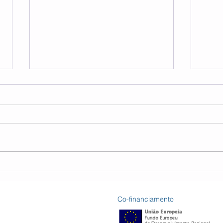
Encontro Sul do Tejo -
Ação
verão
trei
Co-financiamento