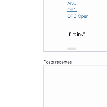
ANC
ORC
ORC Open
Posts recentes