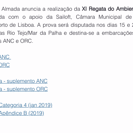
 Almada anuncia a realização da 
XI Regata do Ambie
da com o apoio da Sailoft, Câmara Municipal de
rto de Lisboa. A prova será disputada nos dias 15 e 
s Rio Tejo/Mar da Palha e destina-se a embarcações
es ANC e ORC.
 ANC 
 ORC
ta - suplemento ANC
ta - suplemento ORC
Categoria 4 (jan 2019)
Apêndice B (2019)